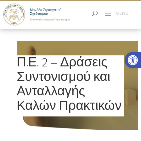
Μονάδα Στρατηγικού
Σχεδιασμού
Ελληνικό Μεσογειακό Πανεπιστήμιο
Ανοίξτε
Π.Ε. 2 – Δράσεις
Συντονισμού και
Ανταλλαγής
Καλών Πρακτικών